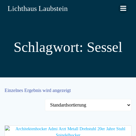
Zum
Lichthaus Laubstein
Inhalt
springen
Schlagwort: Sessel
Einzelnes Ergebnis wird angezeigt