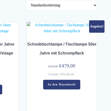
Angebot!
r Jahre
Schreibtischlampe / Tischlampe 50er
Vintage
Jahre mit Schrumpflack
Ursprünglicher
Aktueller
€
479,00
€
549,00
Preis
Preis
Enthält 19% MwSt.
war:
ist:
In den Warenkorb
€549,00
€479,00.