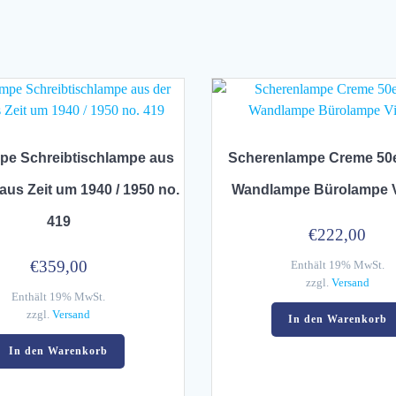
pe Schreibtischlampe aus
Scherenlampe Creme 50e
us Zeit um 1940 / 1950 no.
Wandlampe Bürolampe 
419
€
222,00
€
359,00
Enthält 19% MwSt.
zzgl.
Versand
Enthält 19% MwSt.
zzgl.
Versand
In den Warenkorb
In den Warenkorb